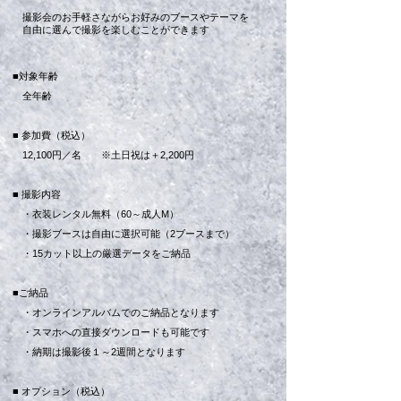
撮影会のお手軽さながらお好みのブースやテーマを
自由に選んで撮影を楽しむことができます
■対象年齢
全年齢
■ 参加費（税込）
12,100円／名 ※土日祝は＋2,200円
■ 撮影内容
・衣装レンタル無料（60～成人M）
・撮影ブースは自由に選択可能（2ブースまで）
・15カット以上の厳選データ​をご納品
■ご納品
・オンラインアルバムでのご納品となります
・スマホへの直接ダウンロードも可能です
​ ・納期は撮影後１～2週間となります
■ オプション（税込）