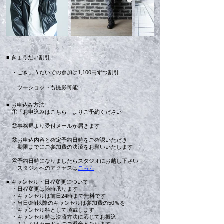
​​​​■ きょうだい割引
・ごきょうだいでの参加は1,100円ずつ割引
ツーショットも撮影可能
■ お申込み方法
①「お申込みはこちら」よりご予約ください
②事務局より受付メールが届きます
③お申込内容と確定予約日時をご確認いただき
期限までにご参加費の決済をお願いいたします
④予約日時になりましたらスタジオにお越し下さい
​ スタジオへのアクセスは
こちら
■ キャンセル・日程変更について
・日程変更は随時承ります
・キャンセルは前日24時まで無料です
・当日0時以降のキャンセルは参加費の50％を
キャンセル料として頂戴します
・キャンセル時は決済方法に応じてお振込