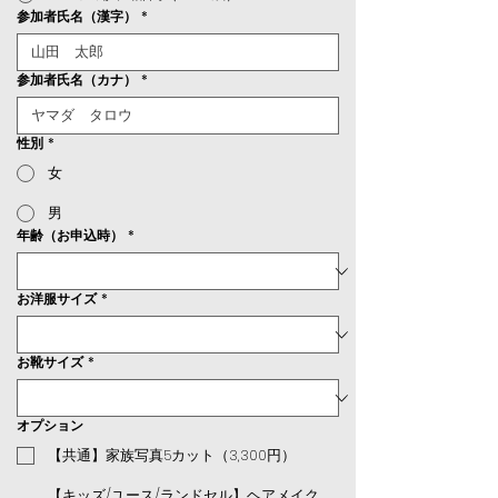
参加者氏名（漢字）
*
参加者氏名（カナ）
*
性別
*
女
男
年齢（お申込時）
*
お洋服サイズ
*
お靴サイズ
*
オプション
【共通】家族写真5カット（3,300円）
【キッズ/ユース/ランドセル】ヘアメイク