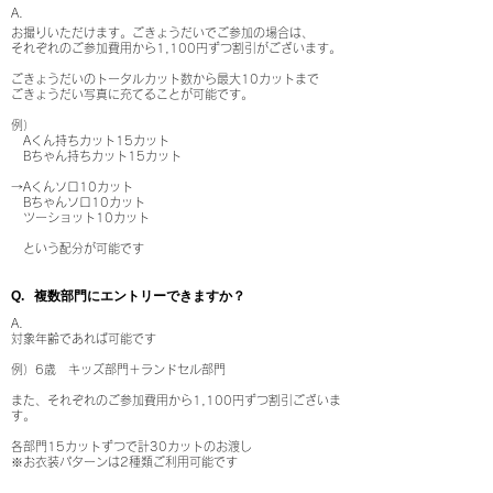
​A.
お撮りいただけます。ごきょうだいでご参加の場合は、
それぞれのご参加費用から1,100円ずつ割引がございます。
ごきょうだいのトータルカット数から最大10カットまで
ごきょうだい写真に充てることが可能です。
例）
Aくん持ちカット15カット
Bちゃん持ちカット15カット
→Aくんソロ10カット
Bちゃんソロ10カット
ツーショット10カット
​ という配分が可能です
​Q. 複数部門にエントリーできますか？
A.
対象年齢であれば可能です
例）6歳 キッズ部門＋ランドセル部門
また、それぞれのご参加費用から1,100円ずつ割引ございま
す。​
​各部門15カットずつで計30カットのお渡し
※お衣装パターンは2種類ご利用可能です