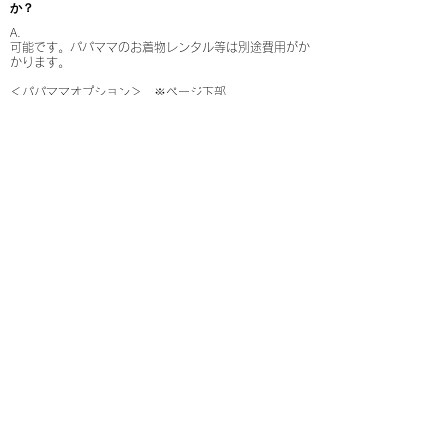
か？
A.
可能です
。パパママのお着物レンタル等は別途費用がか
かります。
＜パパママオプション＞ ※ページ下部
https://www.mina-studio.com/753-omiyamairi
​Q. ベビー部門でお宮参りの掛け着で撮影はできます
か？
A.
可能です。
開催中のイベント