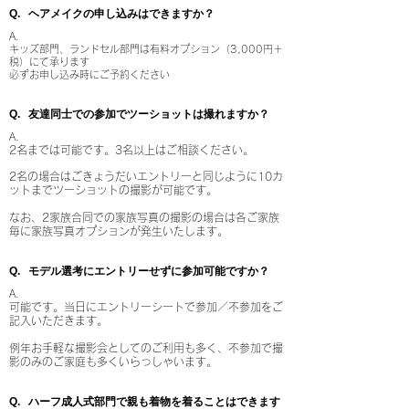
​Q. ヘアメイクの申し込みはできますか？
A.
キッズ部門、ランドセル部門は有料オプション（3,000円＋
税）にて承ります
​必ずお申し込み時にご予約ください
​Q. 友達同士での参加でツーショットは撮れますか？
A.
2名までは
​可能です。3名以上はご相談ください。
2名の場合はごきょうだいエントリーと同じように10カ
ットまでツーショットの撮影が可能です。
なお、2家族合同での家族写真の撮影の場合は各ご家族
毎に家族写真オプションが発生いたします。
​Q. モデル選考にエントリーせずに参加可能ですか？
A.
可能です
。当日にエントリーシートで参加／不参加をご
記入いただきます。
例年お手軽な撮影会としてのご利用も多く、不参加で撮
影のみのご家庭も多くいらっしゃいます。
​Q. ハーフ成人式部門で親も着物を着ることはできます