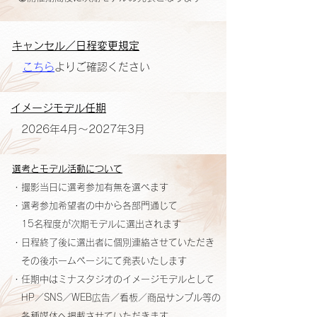
キャンセル／日程変更規定
こちら
よりご確認ください
イメージモデル任期
2026年4月～2027年3月
選考とモデル活動について
・撮影当日に選考参加有無を選べます
・選考参加希望者の中から各部門通じて
15名程度が次期モデルに選出されます
・日程終了後に選出者に個別連絡させていただき
その後ホームページにて発表いたします
・任期中は
ミナスタジオのイメージモデルとして
HP／SNS／WEB広告／
看板／商品サンプル等の
各種媒体へ
掲載させていただきます