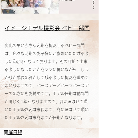
イメージモデル撮影会 ベビー部門
変化の早い赤ちゃん期を撮影するベビー部門
は、色々な時期のお子様にご参加いただけるよ
うに2期制となっております。
その月齢で出来
るようになったことをママに伺いながら、しっ
かりと成長記録として残るように撮影を進めて
まいりますので、バースデー／ハーフバースデ
ーの記念にもお勧めです。
モデル任期は他部門
と同じく1年となりますので、夏に選ばせて頂
いたモデルさんは来夏まで、冬に選ばせて頂い
たモデルさんは来冬までが任期となります。
​開催日程