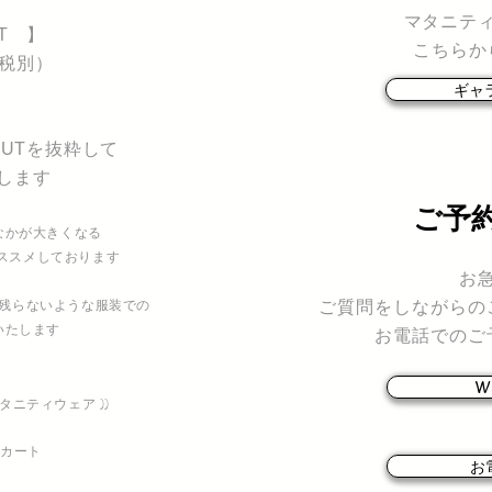
マタニテ
UT 】
こちらか
（税別）
ギャ
CUTを抜粋して
します
キモノガール利用
ご予
なかが大きくなる
ススメしております
お
残らないような服装での
ご質問をしながらの
いたします
お電話でのご
W
タニティウェア ))
スカート
お