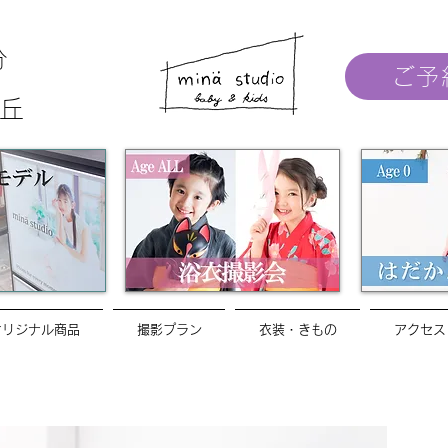
分
ご予
丘
オリジナル商品
撮影プラン
衣装・きもの
アクセス