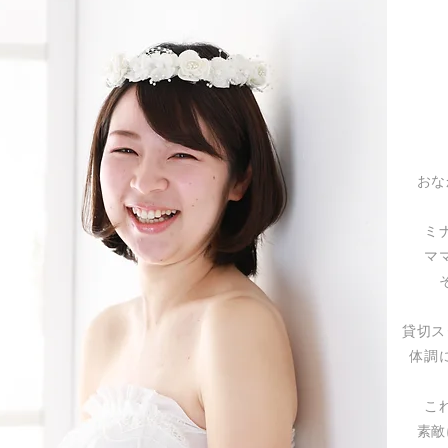
おな
ミ
マ
貸切ス
体調
こ
素敵