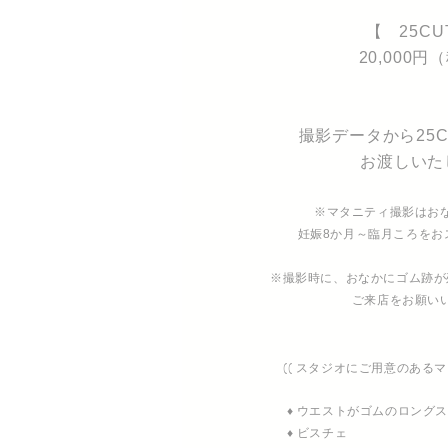
【 25C
20,000円
撮影データから25
お渡しいた
※マタニティ撮影はお
妊娠8か月～臨月ころをお
※撮影時に、おなかにゴム跡が
ご来店をお願い
​(( スタジオにご用意のあるマ
♦ ウエストがゴムのロング
♦ ビスチェ