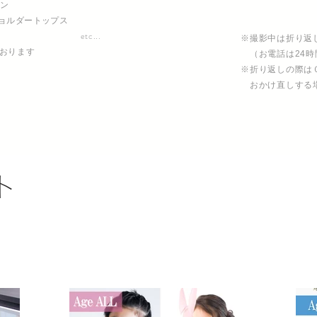
ガン
ョルダートップス
etc...
※撮影中は折り返
おります
（お電話は24時
※折り返しの際は
おかけ直しする
ト