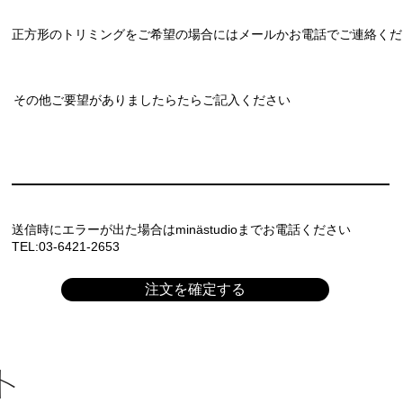
正方形のトリミングをご希望の場合にはメールかお電話でご連絡くだ
その他ご要望がありましたらたらご記入ください
​送信時にエラーが出た場合はminästudioまでお電話ください
​TEL:03-6421-2653
注文を確定する
ト