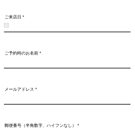
r
ご来店日
*
e
q
u
i
r
e
d
ご予約時のお名前
メールアドレス
郵便番号（半角数字、ハイフンなし）