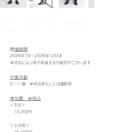
ABOUT
PHOTO
WEAR
ENTRY
DETAIL
STEP
FAQ
​開催期間
2026年7月～2026年12月末
※状況により若干前後する可能性がございます
対象年齢
​2～11歳 ※申込時もしくは撮影時
参加費 ※税込
＜平日＞
13,200円​
＜土日祝＞