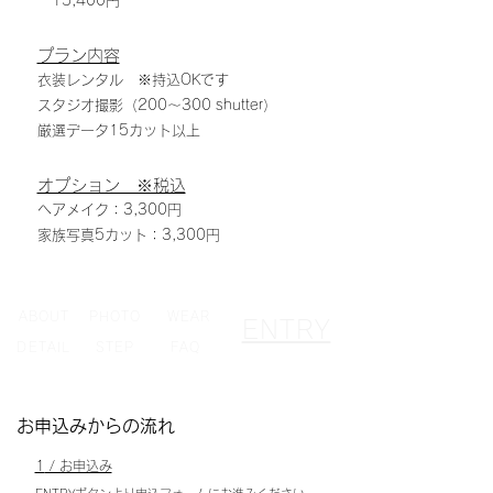
15,400円​
​プラン内容
衣装レンタル ※持込OKです
スタジオ撮影（200～300 shutter）
厳選データ15カット以上
オプション ※税込
ヘアメイク：3,300円
家族写真5カット：3,300円
ABOUT
PHOTO
WEAR
ENTRY
DETAIL
STEP
FAQ
お申込みからの流れ
1
/ お申込み