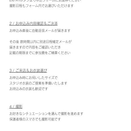
ENTRYボタンより申込フォームにお進みください
撮影日程もフォーム内でお選びいただけます
2 / お申込み内容確認＆ご決済
お申込み直後に自動返信メールが届きます
その後 数時間以内に別途日程確定メールが
届きますので内容をご確認いただき
記載の期限までに参加費をご精算ください
3 / ご来店＆お衣装選び
お申込み時にお伺いしたサイズで
スタジオ衣装のご
提案を準備いたします
お持込みの衣装も歓迎です
4 / 撮影
お好きなシチュエーションを選んで撮影を進めます
保護者様のスマホでも撮影可能です