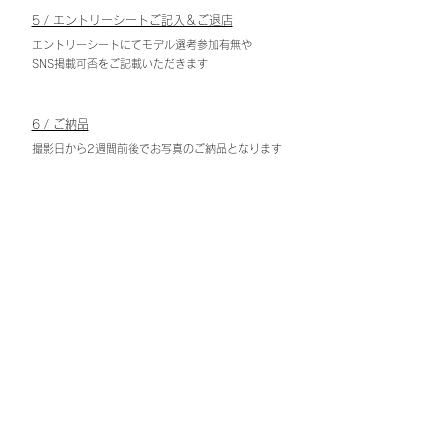
5 / エントリーシートご記入＆ご退店
エントリーシートにてモデル選考参加有無や
SNS掲載可否をご記載いただきます
6 / ご納品
撮影日から2週間前後でお写真のご納品となります
​オンラインアルバムでのお届けとなりますので
スマホ等にも直接ダウンロード可能です
7 / イメージモデル発表
開催終了後に来季モデルが発表となります
選ばれたファミリーには発表前日までに
事前にご連絡いたします
ABOUT
PHOTO
WEAR
ENTRY
DETAIL
STEP
FAQ